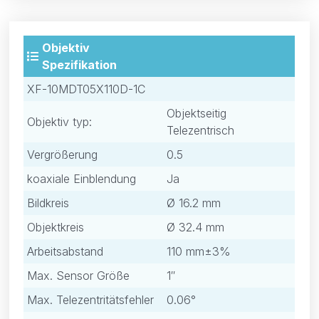
Objektiv
Spezifikation
XF-10MDT05X110D-1C
Objektseitig
Objektiv typ:
Telezentrisch
Vergrößerung
0.5
koaxiale Einblendung
Ja
Bildkreis
Ø 16.2 mm
Objektkreis
Ø 32.4 mm
Arbeitsabstand
110 mm±3%
Max. Sensor Größe
1″
Max. Telezentritätsfehler
0.06°