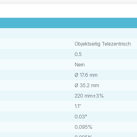
Objektseitig Telezentrisch
0.5
Nein
Ø 17.6 mm
Ø 35.2 mm
220 mm±3%
1.1″
0.03°
0.095%