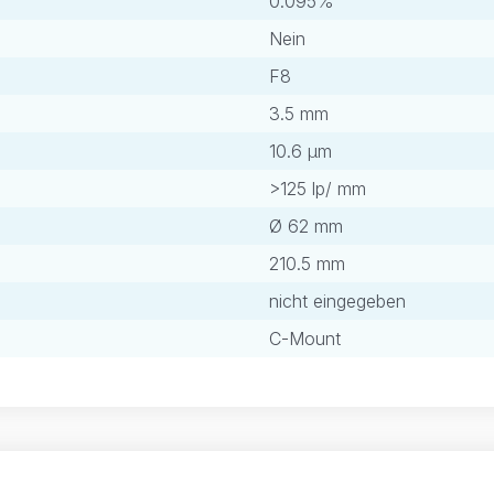
0.095%
Nein
F8
3.5 mm
10.6 μm
>125 lp/ mm
Ø 62 mm
210.5 mm
nicht eingegeben
C-Mount