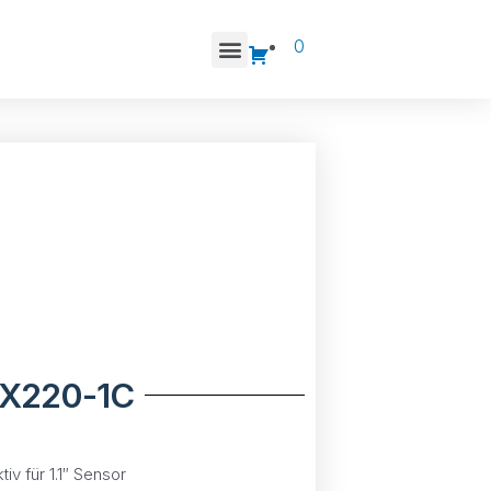
0
X220-1C
iv für 1.1″ Sensor