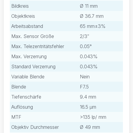
Bildkreis
Ø 11 mm
Objektkreis
Ø 36.7 mm
Arbeitsabstand
65 mm±3%
Max. Sensor Größe
2/3″
Max. Telezentritätsfehler
0.05°
Max. Verzerrung
0.043%
Standard Verzerrung
0.043%
Variable Blende
Nein
Blende
F7.5
Tiefenschärfe
9.4 mm
Auflösung
16.5 μm
MTF
>135 lp/ mm
Objektiv Durchmesser
Ø 49 mm