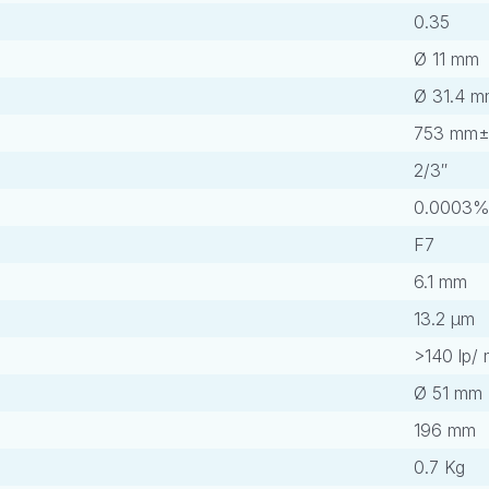
0.35
Ø 11 mm
Ø 31.4 
753 mm
2/3″
0.0003
F7
6.1 mm
13.2 μm
>140 lp/
Ø 51 mm
196 mm
0.7 Kg