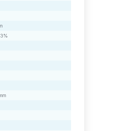
mm
±3%
%
 mm