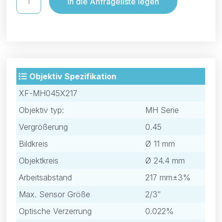
In die Anfrageliste legen
Objektiv Spezifikation
XF-MH045X217
Objektiv typ:
MH Serie
Vergrößerung
0.45
Bildkreis
Ø 11 mm
Objektkreis
Ø 24.4 mm
Arbeitsabstand
217 mm±3%
Max. Sensor Größe
2/3″
Optische Verzerrung
0.022%