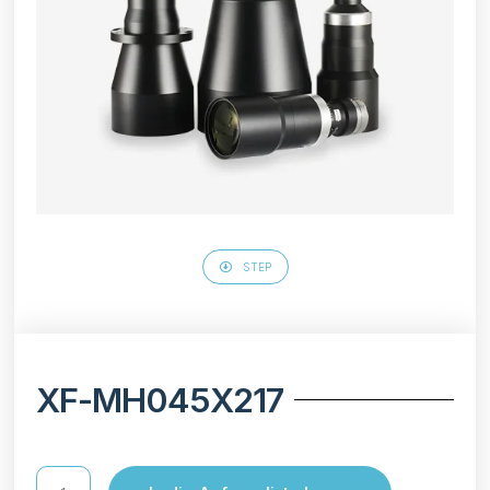
STEP
XF-MH045X217