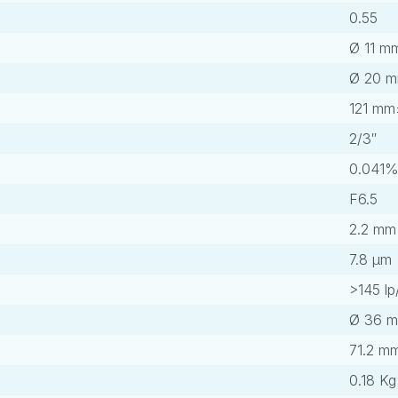
0.55
Ø 11 m
Ø 20 
121 m
2/3″
0.041
F6.5
2.2 mm
7.8 μm
>145 l
Ø 36 
71.2 m
0.18 Kg