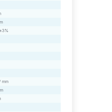
m
mm
m±3%
%
p/ mm
mm
m