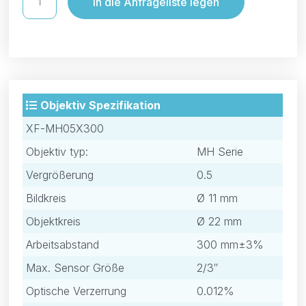
In die Anfrageliste legen
Objektiv Spezifikation
XF-MH05X300
Objektiv typ:
MH Serie
Vergrößerung
0.5
Bildkreis
Ø 11 mm
Objektkreis
Ø 22 mm
Arbeitsabstand
300 mm±3%
Max. Sensor Größe
2/3″
Optische Verzerrung
0.012%