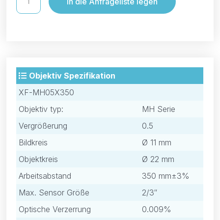
In die Anfrageliste legen
Objektiv Spezifikation
XF-MH05X350
Objektiv typ:
MH Serie
Vergrößerung
0.5
Bildkreis
Ø 11 mm
Objektkreis
Ø 22 mm
Arbeitsabstand
350 mm±3%
Max. Sensor Größe
2/3″
Optische Verzerrung
0.009%