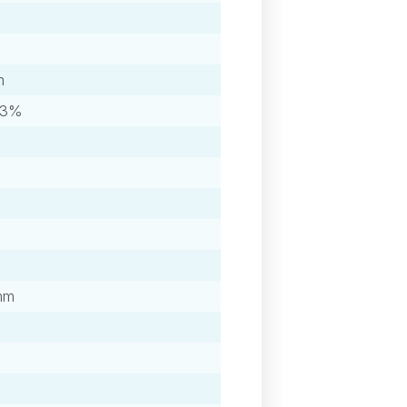
m
±3%
mm