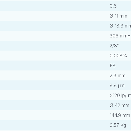
0.6
Ø 11 mm
Ø 18.3 m
306 mm
2/3″
0.008%
F8
2.3 mm
8.8 μm
>120 lp/ 
Ø 42 mm
144.9 mm
0.57 Kg