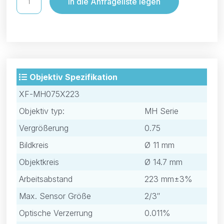
In die Anfrageliste legen
Objektiv Spezifikation
XF-MH075X223
Objektiv typ:
MH Serie
Vergrößerung
0.75
Bildkreis
Ø 11 mm
Objektkreis
Ø 14.7 mm
Arbeitsabstand
223 mm±3%
Max. Sensor Größe
2/3″
Optische Verzerrung
0.011%