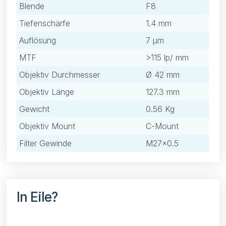
Blende
F8
Tiefenschärfe
1.4 mm
Auflösung
7 μm
MTF
>115 lp/ mm
Objektiv Durchmesser
Ø 42 mm
Objektiv Länge
127.3 mm
Gewicht
0.56 Kg
Objektiv Mount
C-Mount
Filter Gewinde
M27×0.5
In Eile?