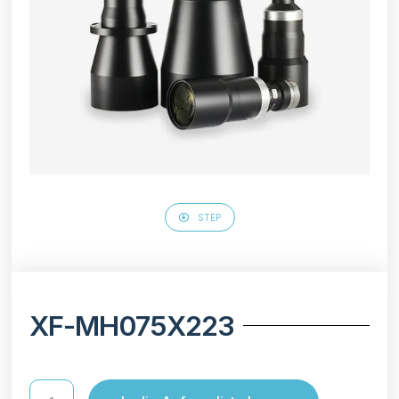
STEP
XF-MH075X223