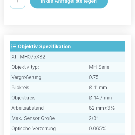
In die Anfrageliste legen
Objektiv Spezifikation
XF-MH075X82
Objektiv typ:
MH Serie
Vergrößerung
0.75
Bildkreis
Ø 11 mm
Objektkreis
Ø 14.7 mm
Arbeitsabstand
82 mm±3%
Max. Sensor Größe
2/3″
Optische Verzerrung
0.065%