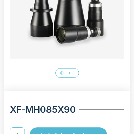
STEP
XF-MH085X90