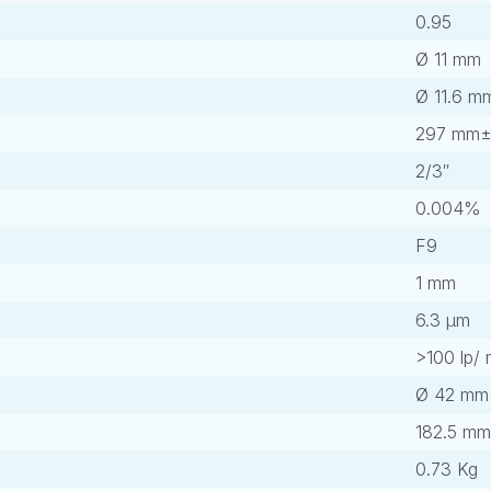
0.95
Ø 11 mm
Ø 11.6 m
297 mm
2/3″
0.004%
F9
1 mm
6.3 μm
>100 lp/
Ø 42 mm
182.5 mm
0.73 Kg