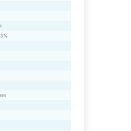
m
±3%
 mm