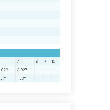
6
7
8
9
10
.023
0.027
–
–
–
.31°
1.53°
–
–
–