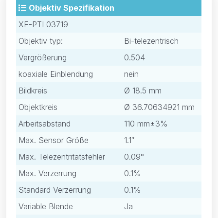
Objektiv Spezifikation
XF-PTL03719
Objektiv typ:
Bi-telezentrisch
Vergrößerung
0.504
koaxiale Einblendung
nein
Bildkreis
Ø 18.5 mm
Objektkreis
Ø 36.70634921 mm
Arbeitsabstand
110 mm±3%
Max. Sensor Größe
1.1″
Max. Telezentritätsfehler
0.09°
Max. Verzerrung
0.1%
Standard Verzerrung
0.1%
Variable Blende
Ja