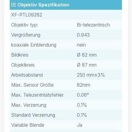
Objektiv Spezifikation
XF-PTL09282
Objektiv typ:
Bi-telezentrisch
Vergrößerung
0.943
koaxiale Einblendung
nein
Bildkreis
Ø 82 mm
Objektkreis
Ø 87 mm
Arbeitsabstand
250 mm±3%
Max. Sensor Größe
82mm
Max. Telezentritätsfehler
0.06°
Max. Verzerrung
0.1%
Standard Verzerrung
0.1%
Variable Blende
Ja