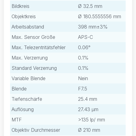
Bildkreis
Ø 32.5 mm
Objektkreis
Ø 180.5555556 mm
Arbeitsabstand
398 mm±3%
Max. Sensor Größe
APS-C
Max. Telezentritätsfehler
0.06°
Max. Verzerrung
0.1%
Standard Verzerrung
0.1%
Variable Blende
Nein
Blende
F7.5
Tiefenschärfe
25.4 mm
Auflösung
27.43 μm
MTF
>135 lp/ mm
Objektiv Durchmesser
Ø 210 mm