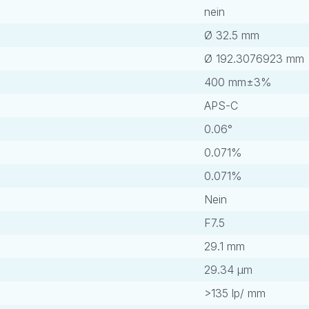
nein
Ø 32.5 mm
Ø 192.3076923 mm
400 mm±3%
APS-C
0.06°
0.071%
0.071%
Nein
F7.5
29.1 mm
29.34 μm
>135 lp/ mm