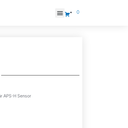
0
für APS-H Sensor