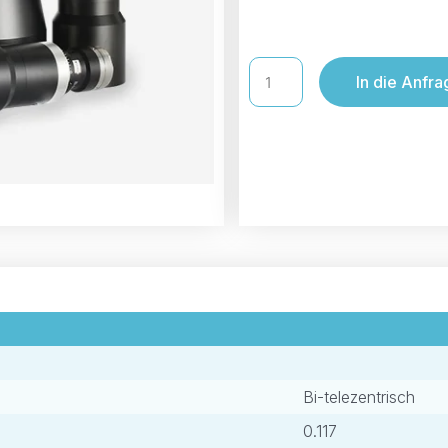
In die Anfra
Bi-telezentrisch
0.117