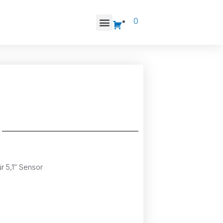
0
r 5,1″ Sensor