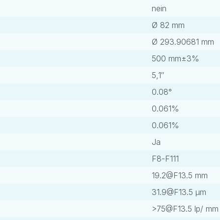
nein
Ø 82 mm
Ø 293.90681 mm
500 mm±3%
5,1″
0.08°
0.061%
0.061%
Ja
F8-F111
19.2@F13.5
mm
31.9@F13.5
μm
>
75@F13.5
lp/ mm