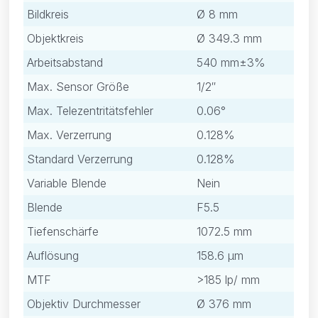
Bildkreis
Ø 8 mm
Objektkreis
Ø 349.3 mm
Arbeitsabstand
540 mm±3%
Max. Sensor Größe
1/2″
Max. Telezentritätsfehler
0.06°
Max. Verzerrung
0.128%
Standard Verzerrung
0.128%
Variable Blende
Nein
Blende
F5.5
Tiefenschärfe
1072.5 mm
Auflösung
158.6 μm
MTF
>185 lp/ mm
Objektiv Durchmesser
Ø 376 mm