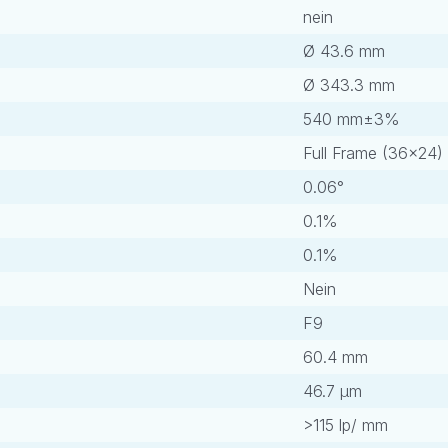
nein
Ø 43.6 mm
Ø 343.3 mm
540 mm±3%
Full Frame (36×24)
0.06°
0.1%
0.1%
Nein
F9
60.4 mm
46.7 μm
>115 lp/ mm