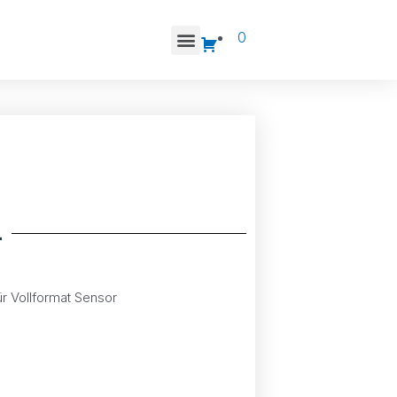
0
4
ür Vollformat Sensor