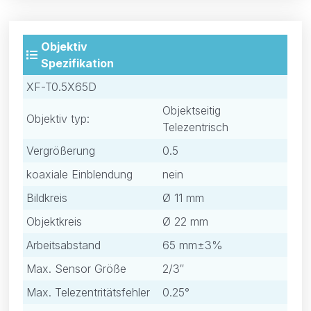
Objektiv
Spezifikation
XF-T0.5X65D
Objektseitig
Objektiv typ:
Telezentrisch
Vergrößerung
0.5
koaxiale Einblendung
nein
Bildkreis
Ø 11 mm
Objektkreis
Ø 22 mm
Arbeitsabstand
65 mm±3%
Max. Sensor Größe
2/3″
Max. Telezentritätsfehler
0.25°