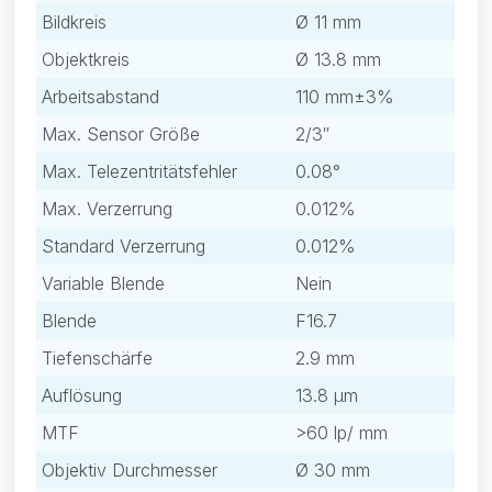
Bildkreis
Ø 11 mm
Objektkreis
Ø 13.8 mm
Arbeitsabstand
110 mm±3%
Max. Sensor Größe
2/3″
Max. Telezentritätsfehler
0.08°
Max. Verzerrung
0.012%
Standard Verzerrung
0.012%
Variable Blende
Nein
Blende
F16.7
Tiefenschärfe
2.9 mm
Auflösung
13.8 μm
MTF
>60 lp/ mm
Objektiv Durchmesser
Ø 30 mm