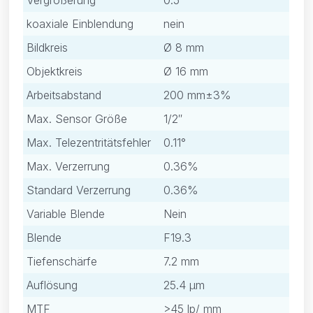
Vergrößerung
0.5
koaxiale Einblendung
nein
Bildkreis
Ø 8 mm
Objektkreis
Ø 16 mm
Arbeitsabstand
200 mm±3%
Max. Sensor Größe
1/2″
Max. Telezentritätsfehler
0.11°
Max. Verzerrung
0.36%
Standard Verzerrung
0.36%
Variable Blende
Nein
Blende
F19.3
Tiefenschärfe
7.2 mm
Auflösung
25.4 μm
MTF
>45 lp/ mm