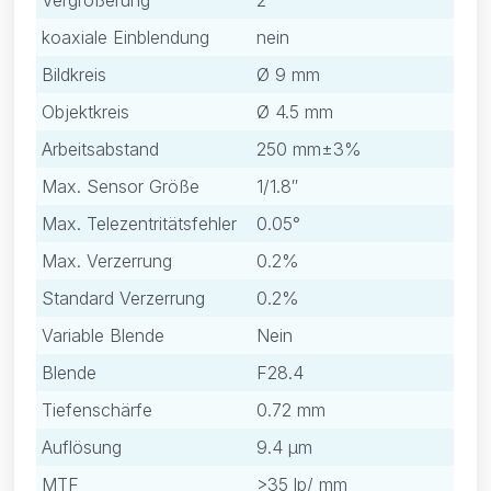
Vergrößerung
2
koaxiale Einblendung
nein
Bildkreis
Ø 9 mm
Objektkreis
Ø 4.5 mm
Arbeitsabstand
250 mm±3%
Max. Sensor Größe
1/1.8″
Max. Telezentritätsfehler
0.05°
Max. Verzerrung
0.2%
Standard Verzerrung
0.2%
Variable Blende
Nein
Blende
F28.4
Tiefenschärfe
0.72 mm
Auflösung
9.4 μm
MTF
>35 lp/ mm